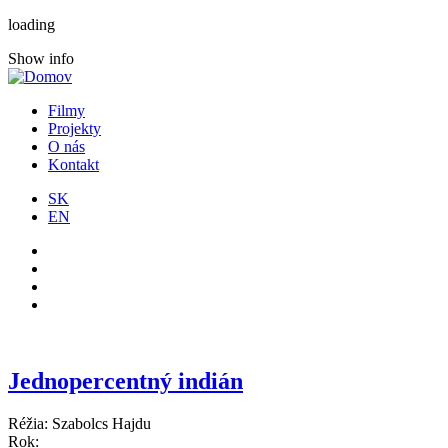
loading
Show info
Filmy
Projekty
O nás
Kontakt
SK
EN
Jednopercentný indián
Réžia: Szabolcs Hajdu
Rok: