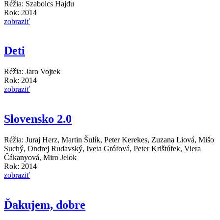
Réžia: Szabolcs Hajdu
Rok: 2014
zobraziť
Deti
Réžia: Jaro Vojtek
Rok: 2014
zobraziť
Slovensko 2.0
Réžia: Juraj Herz, Martin Šulík, Peter Kerekes, Zuzana Liová, Mišo
Suchý, Ondrej Rudavský, Iveta Grófová, Peter Krištúfek, Viera
Čákanyová, Miro Jelok
Rok: 2014
zobraziť
Ďakujem, dobre