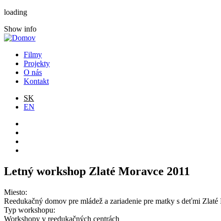
loading
Show info
Filmy
Projekty
O nás
Kontakt
SK
EN
Letný workshop Zlaté Moravce 2011
Miesto:
Reedukačný domov pre mládež a zariadenie pre matky s deťmi Zlaté
Typ workshopu:
Workshopy v reedukačných centrách